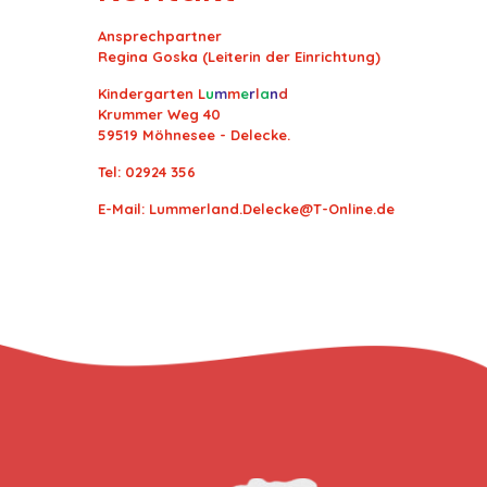
Ansprechpartner
Regina Goska (Leiterin der Einrichtung)
Kindergarten
L
u
m
m
e
r
l
a
n
d
Krummer Weg 40
59519 Möhnesee - Delecke.
Tel: 02924 356
E-Mail: Lummerland.Delecke@T-Online.de