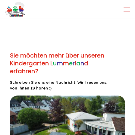
Sie möchten mehr über unseren
Kindergarten
L
u
m
m
e
r
l
a
n
d
erfahren?
Schreiben Sie uns eine Nachricht. Wir freuen uns,
von Ihnen zu hören :)